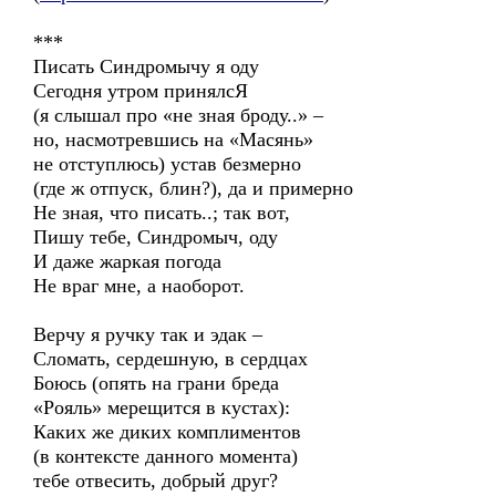
***
Писать Синдромычу я оду
Сегодня утром принялсЯ
(я слышал про «не зная броду..» –
но, насмотревшись на «Масянь»
не отступлюсь) устав безмерно
(где ж отпуск, блин?), да и примерно
Не зная, что писать..; так вот,
Пишу тебе, Синдромыч, оду
И даже жаркая погода
Не враг мне, а наоборот.
Верчу я ручку так и эдак –
Сломать, сердешную, в сердцах
Боюсь (опять на грани бреда
«Рояль» мерещится в кустах):
Каких же диких комплиментов
(в контексте данного момента)
тебе отвесить, добрый друг?