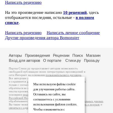
Написать рецензию
На это произведение написано
10 рецензий
, здесь
отображается последняя, остальные -
в полном
списке
.
Написать рецензию
Написать личное сообщение
Другие произведения автора Bomonster
Авторы
Произведения
Рецензии
Поиск
Магазин
Вход для авторов
О портале
Стихи.ру
Проза.ру
Портал Стихи.ру предоставляет авторам возможность
свободной публикации своих литературных произведений в
сети Интернет на основании
пользовательского договора
.
Все авторские права на произведения принадлежат авторам
и охраняются
законом
. Перепечатка произведений возможна
Мы используем файлы cookie
только с согласия его автора, к которому вы можете
обратиться на его авторской странице. Ответственность за
для улучшения работы сайта.
тексты произведений авторы несут самостоятельно на
Оставаясь на сайте, вы
основании
правил публикации
и
законодательства
Российской Федерации
. Данные пользователей
соглашаетесь с условиями
обрабатываются на основании
Политики обработки персональных данных
.
использования файлов cookies.
Вы также можете посмотреть более подробную
информацию о портале
и
связаться с администрацией
.
Чтобы ознакомиться с