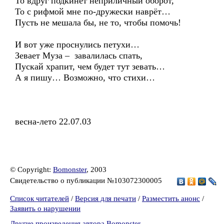
То вдруг подкинет неприличный оборот,
То с рифмой мне по-дружески наврёт…
Пусть не мешала бы, не то, чтобы помочь!
И вот уже проснулись петухи…
Зевает Муза – завалилась спать,
Пускай храпит, чем будет тут зевать…
А я пишу… Возможно, что стихи…
весна-лето 22.07.03
© Copyright:
Bomonster
, 2003
Свидетельство о публикации №103072300005
Список читателей
/
Версия для печати
/
Разместить анонс
/
Заявить о нарушении
Другие произведения автора Bomonster