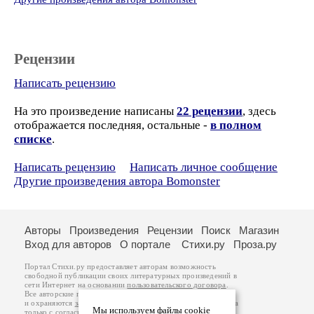
Рецензии
Написать рецензию
На это произведение написаны
22 рецензии
, здесь
отображается последняя, остальные -
в полном
списке
.
Написать рецензию
Написать личное сообщение
Другие произведения автора Bomonster
Авторы
Произведения
Рецензии
Поиск
Магазин
Вход для авторов
О портале
Стихи.ру
Проза.ру
Портал Стихи.ру предоставляет авторам возможность
свободной публикации своих литературных произведений в
сети Интернет на основании
пользовательского договора
.
Все авторские права на произведения принадлежат авторам
и охраняются
законом
. Перепечатка произведений возможна
Мы используем файлы cookie
только с согласия его автора, к которому вы можете