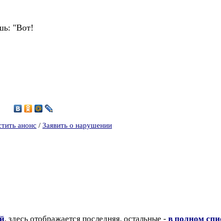
шь: "Вот!
7
стить анонс
/
Заявить о нарушении
ий
, здесь отображается последняя, остальные -
в полном спи