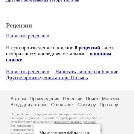
Другие произведения автора Полынь
Рецензии
Написать рецензию
На это произведение написано
8 рецензий
, здесь
отображается последняя, остальные -
в полном
списке
.
Написать рецензию
Написать личное сообщение
Другие произведения автора Полынь
Авторы
Произведения
Рецензии
Поиск
Магазин
Вход для авторов
О портале
Стихи.ру
Проза.ру
Портал Стихи.ру предоставляет авторам возможность
свободной публикации своих литературных произведений в
сети Интернет на основании
пользовательского договора
.
Все авторские права на произведения принадлежат авторам
и охраняются
законом
. Перепечатка произведений возможна
Мы используем файлы cookie
только с согласия его автора, к которому вы можете