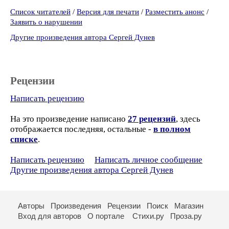
Список читателей
/
Версия для печати
/
Разместить анонс
/
Заявить о нарушении
Другие произведения автора Сергей Дунев
Рецензии
Написать рецензию
На это произведение написано
27 рецензий
, здесь
отображается последняя, остальные -
в полном
списке
.
Написать рецензию
Написать личное сообщение
Другие произведения автора Сергей Дунев
Авторы
Произведения
Рецензии
Поиск
Магазин
Вход для авторов
О портале
Стихи.ру
Проза.ру