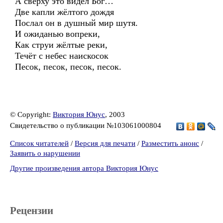
А сверху это видел Бог…
Две капли жёлтого дождя
Послал он в душный мир шутя.
И ожиданью вопреки,
Как струи жёлтые реки,
Течёт с небес наискосок
Песок, песок, песок, песок.
© Copyright:
Виктория Юнус
, 2003
Свидетельство о публикации №103061000804
Список читателей
/
Версия для печати
/
Разместить анонс
/
Заявить о нарушении
Другие произведения автора Виктория Юнус
Рецензии