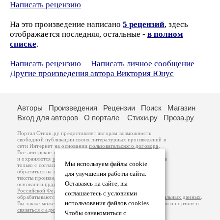
Написать рецензию
На это произведение написано
5 рецензий
, здесь
отображается последняя, остальные -
в полном
списке
.
Написать рецензию
Написать личное сообщение
Другие произведения автора Виктория Юнус
Авторы
Произведения
Рецензии
Поиск
Магазин
Вход для авторов
О портале
Стихи.ру
Проза.ру
Портал Стихи.ру предоставляет авторам возможность
свободной публикации своих литературных произведений в
сети Интернет на основании
пользовательского договора
.
Все авторские права на произведения принадлежат авторам
и охраняются
законом
. Перепечатка произведений возможна
Мы используем файлы cookie
только с согласия его автора, к которому вы можете
обратиться на его авторской странице. Ответственность за
для улучшения работы сайта.
тексты произведений авторы несут самостоятельно на
Оставаясь на сайте, вы
основании
правил публикации
и
законодательства
Российской Федерации
. Данные пользователей
соглашаетесь с условиями
обрабатываются на основании
Политики обработки персональных данных
.
использования файлов cookies.
Вы также можете посмотреть более подробную
информацию о портале
и
связаться с администрацией
.
Чтобы ознакомиться с