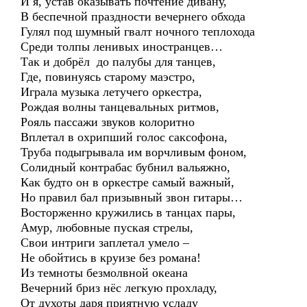
И я, устав оказывать почтение дивану,
В беспечной праздности вечернего обхода
Гулял под шумный гвалт ночного теплохода
Среди толпы ленивых иностранцев…
Так и добрёл до палубы для танцев,
Где, повинуясь старому маэстро,
Играла музыка летучего оркестра,
Рождая волны танцевальных ритмов,
Рояль пассажи звуков колоритно
Вплетал в охрипший голос саксофона,
Труба подыгрывала им ворчливым фоном,
Солидный контрабас бубнил вальяжно,
Как будто он в оркестре самый важный,
Но правил бал призывный звон гитары…
Восторженно кружились в танцах пары,
Амур, любовные пуская стрелы,
Свои интриги заплетал умело –
Не обойтись в круизе без романа!
Из темноты безмолвной океана
Вечерний бриз нёс легкую прохладу,
От духоты даря приятную усладу