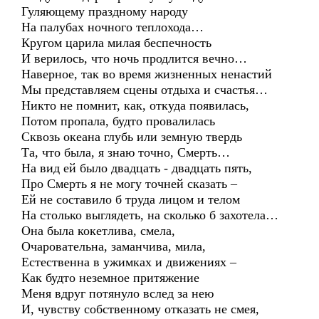
Гуляющему праздному народу
На палубах ночного теплохода…
Кругом царила милая беспечность
И верилось, что ночь продлится вечно…
Наверное, так во время жизненных ненастий
Мы представляем сцены отдыха и счастья…
Никто не помнит, как, откуда появилась,
Потом пропала, будто провалилась
Сквозь океана глубь или земную твердь
Та, что была, я знаю точно, Смерть…
На вид ей было двадцать - двадцать пять,
Про Смерть я не могу точней сказать –
Ей не составило б труда лицом и телом
На столько выглядеть, на сколько б захотела…
Она была кокетлива, смела,
Очаровательна, заманчива, мила,
Естественна в ужимках и движениях –
Как будто неземное притяжение
Меня вдруг потянуло вслед за нею
И, чувству собственному отказать не смея,