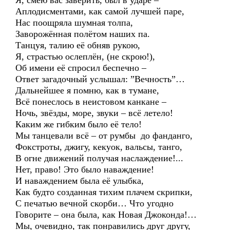
Я, смею вас заверить, был в ударе –
Аплодисментами, как самой лучшей паре,
Нас поощряла шумная толпа,
Заворожённая полётом наших па.
Танцуя, талию её обняв рукою,
Я, страстью ослеплён, (не скрою!),
Об имени её спросил беспечно –
Ответ загадочный услышал: ”Вечность”…
Дальнейшее я помню, как в тумане,
Всё понеслось в неистовом канкане –
Ночь, звёзды, море, звуки – всё летело!
Каким же гибким было её тело!
Мы танцевали всё – от румбы до фанданго,
Фокстроты, джигу, кекуок, вальсы, танго,
В огне движений получая наслаждение!...
Нет, право! Это было наваждение!
И наваждением была её улыбка,
Как будто созданная тихим плачем скрипки,
С печатью вечной скорби… Что угодно
Говорите – она была, как Новая Джоконда!…
Мы, очевидно, так понравились друг другу,