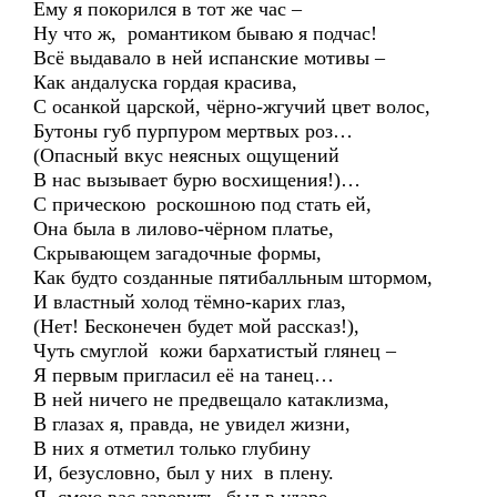
Ему я покорился в тот же час –
Ну что ж, романтиком бываю я подчас!
Всё выдавало в ней испанские мотивы –
Как андалуска гордая красива,
С осанкой царской, чёрно-жгучий цвет волос,
Бутоны губ пурпуром мертвых роз…
(Опасный вкус неясных ощущений
В нас вызывает бурю восхищения!)…
С прическою роскошною под стать ей,
Она была в лилово-чёрном платье,
Скрывающем загадочные формы,
Как будто созданные пятибалльным штормом,
И властный холод тёмно-карих глаз,
(Нет! Бесконечен будет мой рассказ!),
Чуть смуглой кожи бархатистый глянец –
Я первым пригласил её на танец…
В ней ничего не предвещало катаклизма,
В глазах я, правда, не увидел жизни,
В них я отметил только глубину
И, безусловно, был у них в плену.