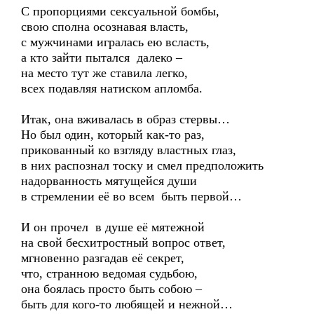
С пропорциями сексуальной бомбы,
свою сполна осознавая власть,
с мужчинами игралась ею всласть,
а кто зайти пытался далеко –
на место тут же ставила легко,
всех подавляя натиском апломба.
Итак, она вживалась в образ стервы…
Но был один, который как-то раз,
прикованный ко взгляду властных глаз,
в них распознал тоску и смел предположить
надорванность мятущейся души
в стремлении её во всем быть первой…
И он прочел в душе её мятежной
на свой бесхитростный вопрос ответ,
мгновенно разгадав её секрет,
что, странною ведомая судьбою,
она боялась просто быть собою –
быть для кого-то любящей и нежной…