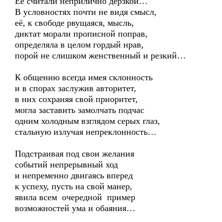
Её считали неприлично дерзкой…
В условностях почти не видя смысл,
её, к свободе рвущаяся, мысль,
диктат морали прописной поправ,
определяла в целом гордый нрав,
порой не слишком женственный и резкий…
К общению всегда имея склонность
и в спорах заслужив авторитет,
в них сохраняя свой приоритет,
могла заставить замолчать подчас
одним холодным взглядом серых глаз,
стальную излучая непреклонность…
Подстраивая под свои желания
событий непрерывный ход
и непременно двигаясь вперед
к успеху, пусть на свой манер,
явила всем очередной пример
возможностей ума и обаяния…