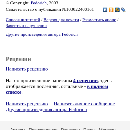
© Copyright:
Fedorich
, 2003
Свидетельство о публикации №103022400161
Список читателей
/
Версия для печати
/
Разместить анонс
/
Заявить о нарушении
Другие произведения автора Fedorich
Рецензии
Написать рецензию
На это произведение написаны
4 рецензии
, здесь
отображается последняя, остальные -
в полном
списке
.
Написать рецензию
Написать личное сообщение
Другие произведения автора Fedorich
Авторы
Произведения
Рецензии
Поиск
Магазин