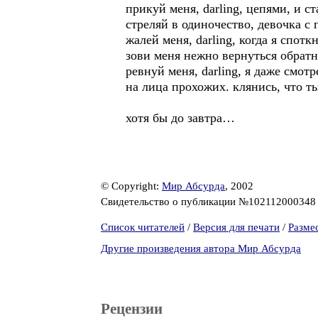
прикуй меня, darling, цепями, и с
стреляй в одиночество, девочка с 
жалей меня, darling, когда я спотк
зови меня нежно вернуться обратн
ревнуй меня, darling, я даже смот
на лица прохожих. клянись, что т
хотя бы до завтра…
© Copyright:
Мир Абсурда
, 2002
Свидетельство о публикации №10211200034
Список читателей
/
Версия для печати
/
Разме
Другие произведения автора Мир Абсурда
Рецензии