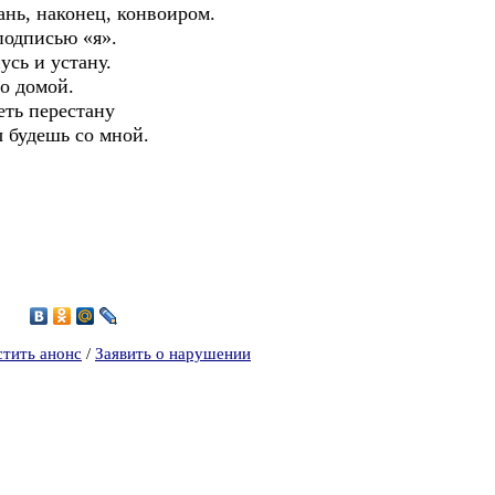
тань, наконец, конвоиром.
подписью «я».
нусь и устану.
о домой.
реть перестану
ы будешь со мной.
8
стить анонс
/
Заявить о нарушении