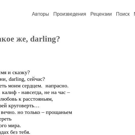
Авторы
Произведения
Рецензии
Поиск
кое же, darling?
имя и сказку?
ни, darling, сейчас?
еть моим сердцем. напрасно.
 калиф - навсегда, не на час –
 любовь к расстояньям,
зей круговерть…
я вечно. но только – прощаньем
ереть
ого мира.
дах без тебя.