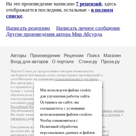
На это произведение написано
7 рецензий
, здесь
отображается последняя, остальные -
в полном
списке
.
Написать рецензию
Написать личное сообщение
Другие произведения автора Мир Абсурда
Авторы
Произведения
Рецензии
Поиск
Магазин
Вход для авторов
О портале
Стихи.ру
Проза.ру
Портал Стихи.ру предоставляет авторам возможность
свободной публикации своих литературных произведений в
сети Интернет на основании
пользовательского договора
.
Все авторские права на произведения принадлежат авторам
и охраняются
законом
. Перепечатка произведений возможна
Мы используем файлы cookie
только с согласия его автора, к которому вы можете
обратиться на его авторской странице. Ответственность за
для улучшения работы сайта.
тексты произведений авторы несут самостоятельно на
Оставаясь на сайте, вы
основании
правил публикации
и
законодательства
Российской Федерации
. Данные пользователей
соглашаетесь с условиями
обрабатываются на основании
Политики обработки персональных данных
.
использования файлов cookies.
Вы также можете посмотреть более подробную
информацию о портале
и
связаться с администрацией
.
Чтобы ознакомиться с
Политикой обработки
Ежедневная аудитория портала Стихи.ру – порядка 200 тысяч
посетителей, которые в общей сумме просматривают более двух
персональных данных и файлов
миллионов страниц по данным счетчика посещаемости, который