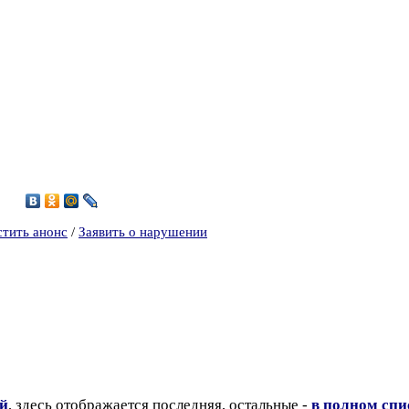
8
стить анонс
/
Заявить о нарушении
ий
, здесь отображается последняя, остальные -
в полном спи