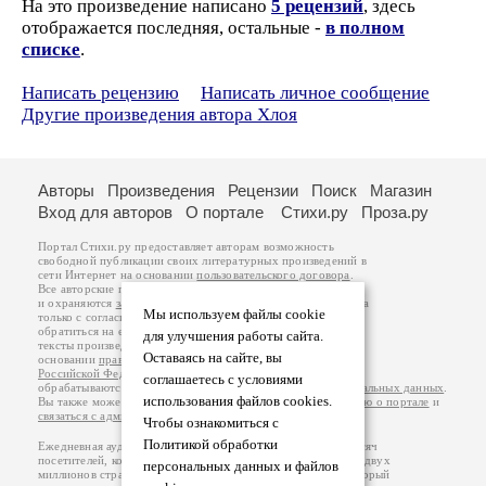
На это произведение написано
5 рецензий
, здесь
отображается последняя, остальные -
в полном
списке
.
Написать рецензию
Написать личное сообщение
Другие произведения автора Хлоя
Авторы
Произведения
Рецензии
Поиск
Магазин
Вход для авторов
О портале
Стихи.ру
Проза.ру
Портал Стихи.ру предоставляет авторам возможность
свободной публикации своих литературных произведений в
сети Интернет на основании
пользовательского договора
.
Все авторские права на произведения принадлежат авторам
и охраняются
законом
. Перепечатка произведений возможна
Мы используем файлы cookie
только с согласия его автора, к которому вы можете
обратиться на его авторской странице. Ответственность за
для улучшения работы сайта.
тексты произведений авторы несут самостоятельно на
Оставаясь на сайте, вы
основании
правил публикации
и
законодательства
Российской Федерации
. Данные пользователей
соглашаетесь с условиями
обрабатываются на основании
Политики обработки персональных данных
.
использования файлов cookies.
Вы также можете посмотреть более подробную
информацию о портале
и
связаться с администрацией
.
Чтобы ознакомиться с
Политикой обработки
Ежедневная аудитория портала Стихи.ру – порядка 200 тысяч
посетителей, которые в общей сумме просматривают более двух
персональных данных и файлов
миллионов страниц по данным счетчика посещаемости, который