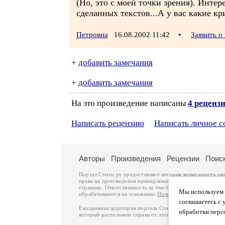
(Но, это с моей точки зрения). Инте
сделанных текстов...А у вас какие к
Петровна
16.08.2002 11:42
•
Заявить о
+
добавить замечания
+
добавить замечания
На это произведение написаны
4 реценз
Написать рецензию
Написать личное 
Авторы
Произведения
Рецензии
Поис
Портал Стихи.ру предоставляет авторам возможность св
права на произведения принадлежат авторам и охраняют
странице. Ответственность за тексты произведений авто
Мы используем ф
обрабатываются на основании
Политики обработки перс
соглашаетесь с 
Ежедневная аудитория портала Стихи.ру – порядка 200 
обработки перс
который расположен справа от этого текста. В каждой гр