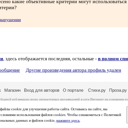
ресено какие объективные критерии могут использоваться
ритерии?
 нарушении
ии
, здесь отображается последняя, остальные -
в полном спи
сообщение
Другие произведения автора профиль удален
к
Магазин
Вход для авторов
О портале
Стихи.ру
Проза.ру
ободной публикации своих литературных произведений в сети Интернет на основании
п
ся
законом
. Перепечатка произведений возможна только с согласия его автора, к котором
ры несут самостоятельно на основании
правил публикации
и
законодательства Российско
айлы cookie для улучшения работы сайта. Оставаясь на сайте, вы
ональных данных
. Вы также можете посмотреть более подробную
информацию о портал
условиями использования файлов cookies. Чтобы ознакомиться с Политикой
тысяч посетителей, которые в общей сумме просматривают более двух миллионов страни
ональных данных и файлов cookie,
нажмите здесь
.
афе указано по две цифры: количество просмотров и количество посетителей.