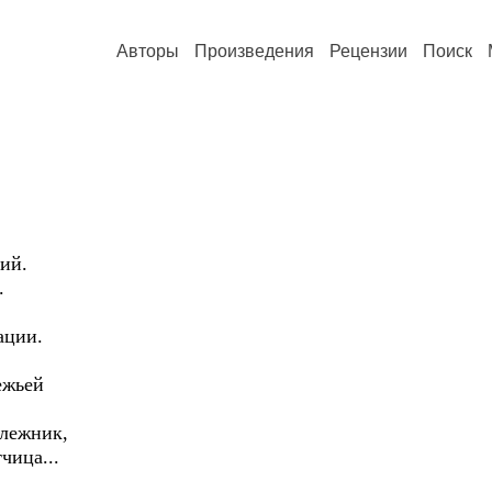
Авторы
Произведения
Рецензии
Поиск
ий.
.
ации.
ежьей
алежник,
чица...