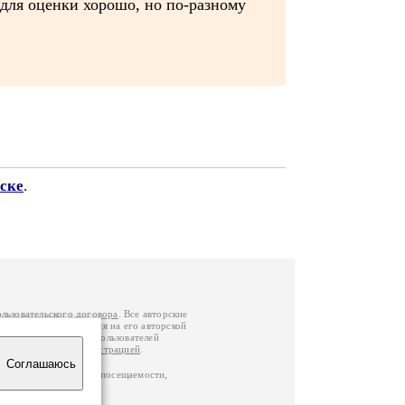
 для оценки хорошо, но по-разному
ске
.
ользовательского договора
. Все авторские
у вы можете обратиться на его авторской
й Федерации
. Данные пользователей
е
и
связаться с администрацией
.
Соглашаюсь
ц по данным счетчика посещаемости,