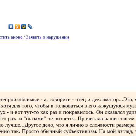
4
стить анонс
/
Заявить о нарушении
непроизносимые - а, говорите - чтец и декламатор...Это, 
 хотя для того, чтобы в толковаться в его кажущуюся му
ух - и вот тут-то как раз и понравилось. Он оказался у
вого раза и "глазами" не читается. Прочитала ваши совсем
но лучше...Другое дело, что я лично в сложности размера
енно так. Просто обычный субъективизм. На мой взгляд, 