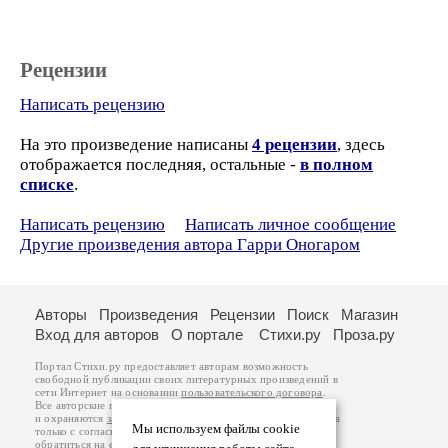
Рецензии
Написать рецензию
На это произведение написаны
4 рецензии
, здесь
отображается последняя, остальные -
в полном
списке
.
Написать рецензию
Написать личное сообщение
Другие произведения автора Гарри Оногаром
Авторы
Произведения
Рецензии
Поиск
Магазин
Вход для авторов
О портале
Стихи.ру
Проза.ру
Портал Стихи.ру предоставляет авторам возможность
свободной публикации своих литературных произведений в
сети Интернет на основании
пользовательского договора
.
Все авторские права на произведения принадлежат авторам
и охраняются
законом
. Перепечатка произведений возможна
Мы используем файлы cookie
только с согласия его автора, к которому вы можете
обратиться на его авторской странице. Ответственность за