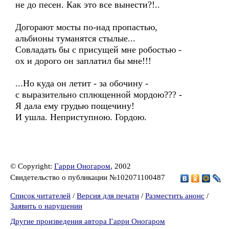
не до песен. Как это все вынести?!..
Догорают мосты по-над пропастью,
альбионы туманятся стылые...
Совладать бы с присущей мне робостью -
ох и дорого он заплатил бы мне!!!
...Но куда он летит - за обочину -
с выразительно сплющенной мордою??? -
Я дала ему грудью пощечину!
И ушла. Неприступною. Гордою.
© Copyright:
Гарри Оногаром
, 2002
Свидетельство о публикации №102071100487
Список читателей
/
Версия для печати
/
Разместить анонс
/
Заявить о нарушении
Другие произведения автора Гарри Оногаром