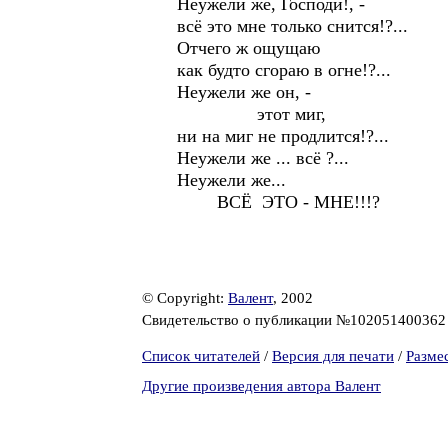
Неужели же, Господи!, -
всё это мне только снится!?...
Отчего ж ощущаю
как будто сгораю в огне!?...
Неужели же он, -
этот миг,
ни на миг не продлится!?...
Неужели же ... всё ?...
Неужели же...
ВСЁ ЭТО - МНЕ!!!?
© Copyright:
Валент
, 2002
Свидетельство о публикации №10205140036
Список читателей
/
Версия для печати
/
Разме
Другие произведения автора Валент