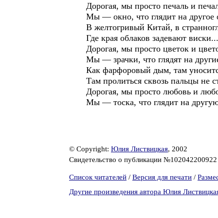
Дорогая, мы просто печаль и печал
Мы — окно, что глядит на другое 
В желтогривый Китай, в странног
Где края облаков задевают виски..
Дорогая, мы просто цветок и цвет
Мы — зрачки, что глядят на други
Как фарфоровый дым, там уноситс
Там пролиться сквозь пальцы не с
Дорогая, мы просто любовь и люб
Мы — тоска, что глядит на другую
© Copyright:
Юлия Листвицкая
, 2002
Свидетельство о публикации №10204220092
Список читателей
/
Версия для печати
/
Разме
Другие произведения автора Юлия Листвицка