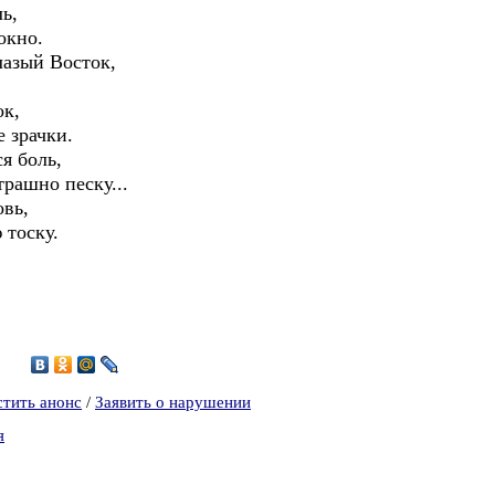
ь,
окно.
лазый Восток,
.
ок,
е зрачки.
я боль,
трашно песку...
овь,
 тоску.
2
стить анонс
/
Заявить о нарушении
я