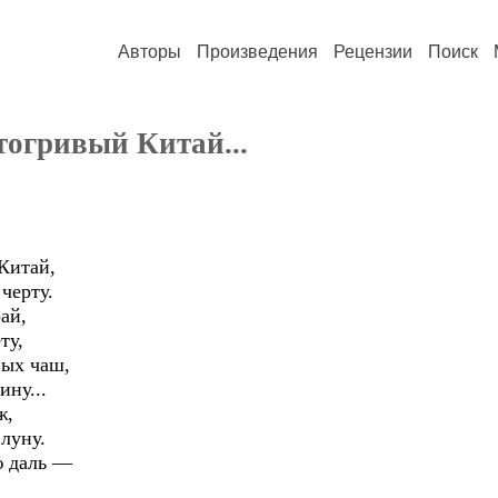
Авторы
Произведения
Рецензии
Поиск
тогривый Китай...
Китай,
черту.
рай,
ту,
ых чаш,
ну...
ж,
луну.
ю даль —