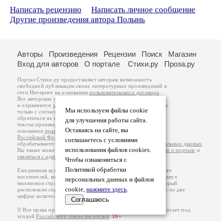
Написать рецензию
Написать личное сообщение
Другие произведения автора Полынь
Авторы
Произведения
Рецензии
Поиск
Магазин
Вход для авторов
О портале
Стихи.ру
Проза.ру
Портал Стихи.ру предоставляет авторам возможность
свободной публикации своих литературных произведений в
сети Интернет на основании
пользовательского договора
.
Все авторские права на произведения принадлежат авторам
и охраняются
законом
. Перепечатка произведений возможна
Мы используем файлы cookie
только с согласия его автора, к которому вы можете
обратиться на его авторской странице. Ответственность за
для улучшения работы сайта.
тексты произведений авторы несут самостоятельно на
Оставаясь на сайте, вы
основании
правил публикации
и
законодательства
Российской Федерации
. Данные пользователей
соглашаетесь с условиями
обрабатываются на основании
Политики обработки персональных данных
.
использования файлов cookies.
Вы также можете посмотреть более подробную
информацию о портале
и
связаться с администрацией
.
Чтобы ознакомиться с
Политикой обработки
Ежедневная аудитория портала Стихи.ру – порядка 200 тысяч
посетителей, которые в общей сумме просматривают более двух
персональных данных и файлов
миллионов страниц по данным счетчика посещаемости, который
cookie,
нажмите здесь
.
расположен справа от этого текста. В каждой графе указано по две
цифры: количество просмотров и количество посетителей.
Соглашаюсь
© Все права принадлежат авторам, 2000-2026. Портал работает под
эгидой
Российского союза писателей
.
18+