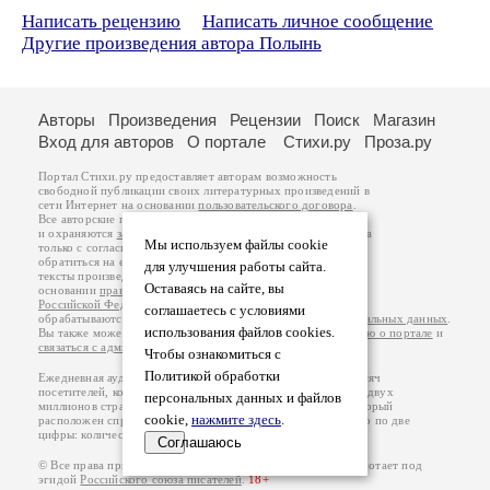
Написать рецензию
Написать личное сообщение
Другие произведения автора Полынь
Авторы
Произведения
Рецензии
Поиск
Магазин
Вход для авторов
О портале
Стихи.ру
Проза.ру
Портал Стихи.ру предоставляет авторам возможность
свободной публикации своих литературных произведений в
сети Интернет на основании
пользовательского договора
.
Все авторские права на произведения принадлежат авторам
и охраняются
законом
. Перепечатка произведений возможна
Мы используем файлы cookie
только с согласия его автора, к которому вы можете
обратиться на его авторской странице. Ответственность за
для улучшения работы сайта.
тексты произведений авторы несут самостоятельно на
Оставаясь на сайте, вы
основании
правил публикации
и
законодательства
Российской Федерации
. Данные пользователей
соглашаетесь с условиями
обрабатываются на основании
Политики обработки персональных данных
.
использования файлов cookies.
Вы также можете посмотреть более подробную
информацию о портале
и
связаться с администрацией
.
Чтобы ознакомиться с
Политикой обработки
Ежедневная аудитория портала Стихи.ру – порядка 200 тысяч
посетителей, которые в общей сумме просматривают более двух
персональных данных и файлов
миллионов страниц по данным счетчика посещаемости, который
cookie,
нажмите здесь
.
расположен справа от этого текста. В каждой графе указано по две
цифры: количество просмотров и количество посетителей.
Соглашаюсь
© Все права принадлежат авторам, 2000-2026. Портал работает под
эгидой
Российского союза писателей
.
18+