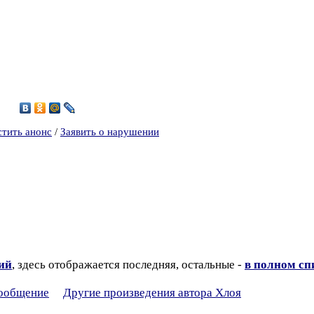
4
стить анонс
/
Заявить о нарушении
зий
, здесь отображается последняя, остальные -
в полном сп
сообщение
Другие произведения автора Хлоя