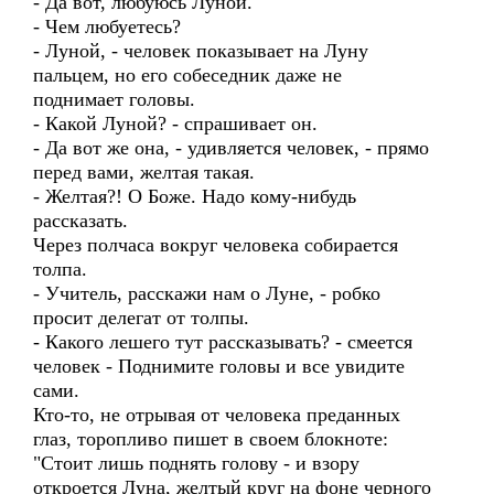
- Да вот, любуюсь Луной.
- Чем любуетесь?
- Луной, - человек показывает на Луну
пальцем, но его собеседник даже не
поднимает головы.
- Какой Луной? - спрашивает он.
- Да вот же она, - удивляется человек, - прямо
перед вами, желтая такая.
- Желтая?! О Боже. Надо кому-нибудь
рассказать.
Через полчаса вокруг человека собирается
толпа.
- Учитель, расскажи нам о Луне, - робко
просит делегат от толпы.
- Какого лешего тут рассказывать? - смеется
человек - Поднимите головы и все увидите
сами.
Кто-то, не отрывая от человека преданных
глаз, торопливо пишет в своем блокноте:
"Стоит лишь поднять голову - и взору
откроется Луна, желтый круг на фоне черного