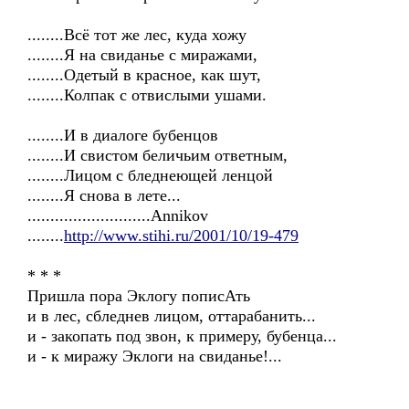
........Всё тот же лес, куда хожу
........Я на свиданье с миражами,
........Одетый в красное, как шут,
........Колпак с отвислыми ушами.
........И в диалоге бубенцов
........И свистом беличьим ответным,
........Лицом с бледнеющей ленцой
........Я снова в лете...
...........................Annikov
........
http://www.stihi.ru/2001/10/19-479
* * *
Пришла пора Эклогу пописАть
и в лес, сбледнев лицом, оттарабанить...
и - закопать под звон, к примеру, бубенца...
и - к миражу Эклоги на свиданье!...