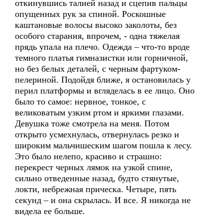
откинувшись талией назад и сцепив пальцы
опущенных рук за спиной. Роскошные
каштановые волосы высоко заколоты, без
особого старания, впрочем, - одна тяжелая
прядь упала на плечо. Одежда – что-то вроде
темного платья гимназистки или горничной,
но без белых деталей, с черным фартуком-
пелериной. Подойдя ближе, я остановилась у
перил платформы и вгляделась в ее лицо. Оно
было то самое: нервное, тонкое, с
великоватым узким ртом и яркими глазами.
Девушка тоже смотрела на меня. Потом
открыто усмехнулась, отвернулась резко и
широким мальчишеским шагом пошла к лесу.
Это было нелепо, красиво и страшно:
перекрест черных лямок на узкой спине,
сильно отведенные назад, будто стянутые,
локти, небрежная прическа. Четыре, пять
секунд – и она скрылась. И все. Я никогда не
видела ее больше.