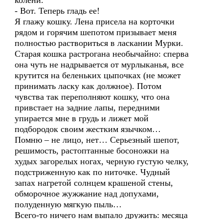
колени.
- Вот. Теперь гладь ее!
Я глажу кошку. Лена присела на корточки
рядом и горячим шепотом призывает меня
полностью раствориться в ласкании Мурки.
Старая кошка растрогана необычайно: сперва
она чуть не надрывается от мурлыканья, все
крутится на беленьких цыпочках (не может
принимать ласку как должное). Потом
чувства так переполняют кошку, что она
привстает на задние лапы, передними
упирается мне в грудь и лижет мой
подбородок своим жестким язычком…
Помню – не лицо, нет… Серьезный шепот,
решимость, растоптанные босоножки на
худых загорелых ногах, черную густую челку,
подстриженную как по ниточке. Чудный
запах нагретой солнцем крашеной стены,
обморочное жужжание над допухами,
полуденную мягкую пыль…
Всего-то ничего нам выпало дружить: месяца