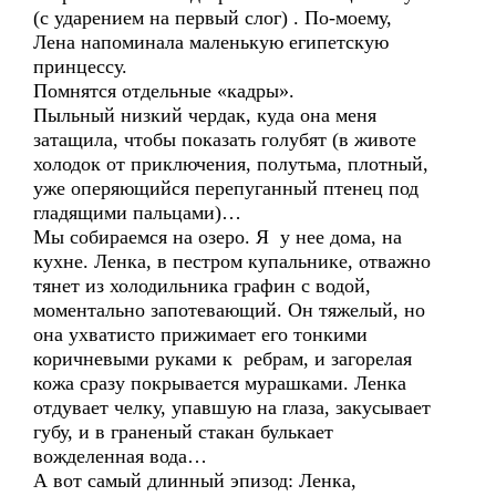
(с ударением на первый слог) . По-моему,
Лена напоминала маленькую египетскую
принцессу.
Помнятся отдельные «кадры».
Пыльный низкий чердак, куда она меня
затащила, чтобы показать голубят (в животе
холодок от приключения, полутьма, плотный,
уже оперяющийся перепуганный птенец под
гладящими пальцами)…
Мы собираемся на озеро. Я у нее дома, на
кухне. Ленка, в пестром купальнике, отважно
тянет из холодильника графин с водой,
моментально запотевающий. Он тяжелый, но
она ухватисто прижимает его тонкими
коричневыми руками к ребрам, и загорелая
кожа сразу покрывается мурашками. Ленка
отдувает челку, упавшую на глаза, закусывает
губу, и в граненый стакан булькает
вожделенная вода…
А вот самый длинный эпизод: Ленка,