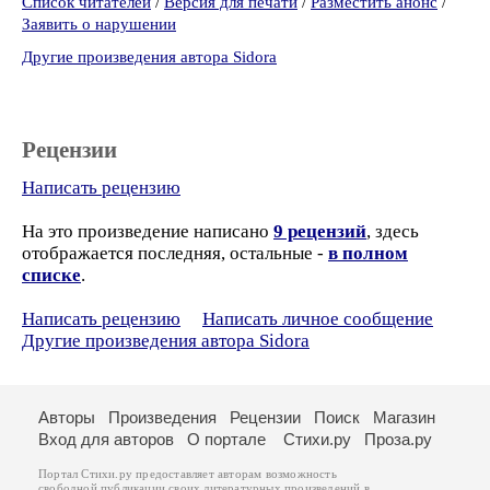
Список читателей
/
Версия для печати
/
Разместить анонс
/
Заявить о нарушении
Другие произведения автора Sidora
Рецензии
Написать рецензию
На это произведение написано
9 рецензий
, здесь
отображается последняя, остальные -
в полном
списке
.
Написать рецензию
Написать личное сообщение
Другие произведения автора Sidora
Авторы
Произведения
Рецензии
Поиск
Магазин
Вход для авторов
О портале
Стихи.ру
Проза.ру
Портал Стихи.ру предоставляет авторам возможность
свободной публикации своих литературных произведений в