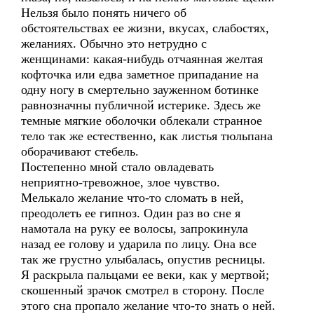
Нельзя было понять ничего об
обстоятельствах ее жизни, вкусах, слабостях,
желаниях. Обычно это нетрудно с
женщинами: какая-нибудь отчаянная желтая
кофточка или едва заметное припадание на
одну ногу в смертельно зауженном ботинке
равнозначны публичной истерике. Здесь же
темные мягкие оболочки облекали странное
тело так же естественно, как листья тюльпана
оборачивают стебель.
Постепенно мной стало овладевать
неприятно-тревожное, злое чувство.
Мелькало желание что-то сломать в ней,
преодолеть ее гипноз. Один раз во сне я
намотала на руку ее волосы, запрокинула
назад ее голову и ударила по лицу. Она все
так же грустно улыбалась, опустив ресницы.
Я раскрыла пальцами ее веки, как у мертвой;
скошенный зрачок смотрел в сторону. После
этого сна пропало желание что-то знать о ней.