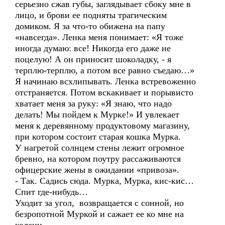
серьезно сжав губы, заглядывает сбоку мне в
лицо, и брови ее подняты трагическим
домиком. Я за что-то обижена на папу
«навсегда». Ленка меня понимает: «Я тоже
иногда думаю: все! Никогда его даже не
поцелую! А он приносит шоколадку, - я
терплю-терплю, а потом все равно съедаю…»
Я начинаю всхлипывать. Ленка встревоженно
отстраняется. Потом вскакивает и порывисто
хватает меня за руку: «Я знаю, что надо
делать! Мы пойдем к Мурке!» И увлекает
меня к деревянному продуктовому магазину,
при котором состоит старая кошка Мурка.
У нагретой солнцем стены лежит огромное
бревно, на котором поутру рассаживаются
офицерские жены в ожидании «привоза».
- Так. Садись сюда. Мурка, Мурка, кис-кис…
Спит где-нибудь…
Уходит за угол, возвращается с сонной, но
безропотной Муркой и сажает ее ко мне на