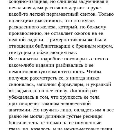
холодно-изящная, но слишком задумчивая и
печальная дама рассеянно держит в руке
какой-то легкий пергаментный свиток. Только
на лекциях выяснилось, что это кусок
раскаленного железа, который, по божьему
произволению, не оставляет ожогов на ее
нежной ладони. Примерно таковы же были
отношения библиотекарши с бренным миром,
гнетущим и обжигающим нас.
Все попытки подробнее поговорить с нею о
каком-либо издании разбивались о ее
немногословную компетентность. Чтобы
получше рассмотреть ее, я иногда низко
склонялась, заполняя формуляры, и украдкой
взглядывала на нее снизу. Лишний раз
убеждалась в том, что хрупкость ее тела
противоречит законам человеческой
анатомии. Но изучить лицо, овладеть им я все
равно не могла: длинные густые ресницы
бросали тень не только на ее опущенные
глаза, но, казалось, и на нежно-матовые щеки.