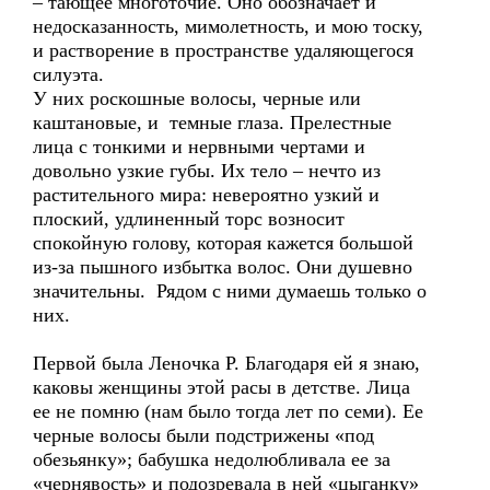
– тающее многоточие. Оно обозначает и
недосказанность, мимолетность, и мою тоску,
и растворение в пространстве удаляющегося
силуэта.
У них роскошные волосы, черные или
каштановые, и темные глаза. Прелестные
лица с тонкими и нервными чертами и
довольно узкие губы. Их тело – нечто из
растительного мира: невероятно узкий и
плоский, удлиненный торс возносит
спокойную голову, которая кажется большой
из-за пышного избытка волос. Они душевно
значительны. Рядом с ними думаешь только о
них.
Первой была Леночка Р. Благодаря ей я знаю,
каковы женщины этой расы в детстве. Лица
ее не помню (нам было тогда лет по семи). Ее
черные волосы были подстрижены «под
обезьянку»; бабушка недолюбливала ее за
«чернявость» и подозревала в ней «цыганку»