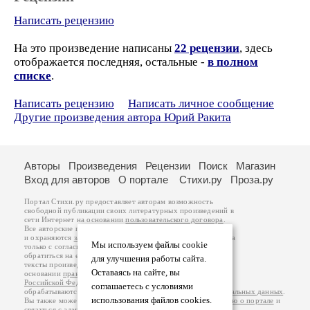
Написать рецензию
На это произведение написаны
22 рецензии
, здесь
отображается последняя, остальные -
в полном
списке
.
Написать рецензию
Написать личное сообщение
Другие произведения автора Юрий Ракита
Авторы
Произведения
Рецензии
Поиск
Магазин
Вход для авторов
О портале
Стихи.ру
Проза.ру
Портал Стихи.ру предоставляет авторам возможность
свободной публикации своих литературных произведений в
сети Интернет на основании
пользовательского договора
.
Все авторские права на произведения принадлежат авторам
и охраняются
законом
. Перепечатка произведений возможна
Мы используем файлы cookie
только с согласия его автора, к которому вы можете
обратиться на его авторской странице. Ответственность за
для улучшения работы сайта.
тексты произведений авторы несут самостоятельно на
Оставаясь на сайте, вы
основании
правил публикации
и
законодательства
Российской Федерации
. Данные пользователей
соглашаетесь с условиями
обрабатываются на основании
Политики обработки персональных данных
.
использования файлов cookies.
Вы также можете посмотреть более подробную
информацию о портале
и
связаться с администрацией
.