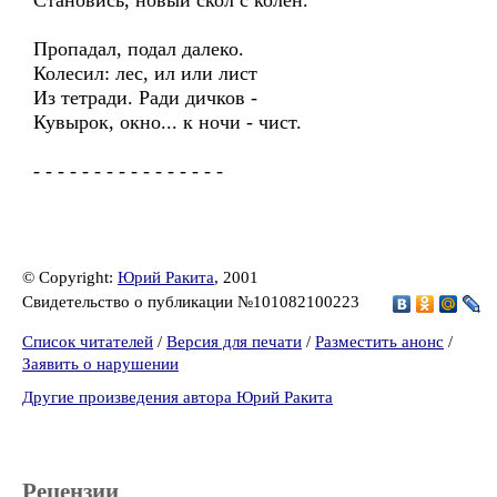
Становись, новый скол с колен.
Пропадал, подал далеко.
Колесил: лес, ил или лист
Из тетради. Ради дичков -
Кувырок, окно... к ночи - чист.
- - - - - - - - - - - - - - - -
© Copyright:
Юрий Ракита
, 2001
Свидетельство о публикации №101082100223
Список читателей
/
Версия для печати
/
Разместить анонс
/
Заявить о нарушении
Другие произведения автора Юрий Ракита
Рецензии