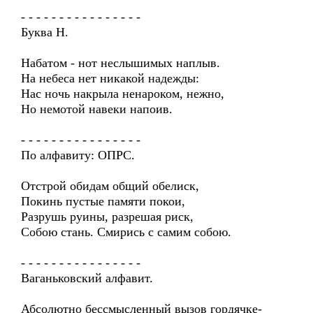
- - - - - - - - - - - - - - - -
Буква Н.
Набатом - нот неслышимых наплыв.
На небеса нет никакой надежды:
Нас ночь накрыла ненароком, нежно,
Но немотой навеки напоив.
- - - - - - - - - - - - - - - -
По алфавиту: ОПРС.
Отстрой обидам общий обелиск,
Покинь пустые памяти покои,
Разрушь руины, разрешая риск,
Собою стань. Смирись с самим собою.
- - - - - - - - - - - - - - - -
Ваганьковский алфавит.
Абсолютно бессмысленный вызов гордячке-