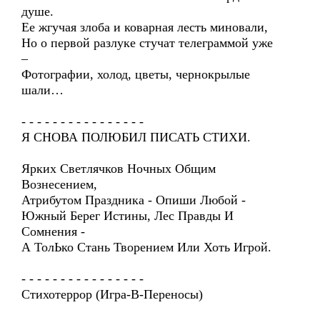
душе.
Ее жгучая злоба и коварная лесть миновали,
Но о первой разлуке стучат телеграммой уже
–
Фотографии, холод, цветы, чернокрылые
шали…
- - - - - - - - - - - - - - - -
Я СНОВА ПОЛЮБИЛ ПИСАТЬ СТИХИ.
Ярких Светлячков Ночных Общим
Вознесением,
Атрибутом Праздника - Опиши Любой -
Южный Берег Истины, Лес Правды И
Сомнения -
А ТолЬко Стань Творением Или Хоть Игрой.
- - - - - - - - - - - - - - - -
Стихотеррор (Игра-В-Переносы)