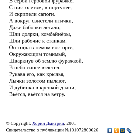
В серой гербовой фуражке,
С пистолетом, в портупее,
И скрипели сапоги.
А вокруг свистели птички,
Даже бабочки летали,
Шли доярки, комбайнёры,
Шли рабочие к станкам.
Он тогда в немом восторге,
Окружающим томимый,
Шваркнув об землю фуражкой,
В небо синее взлетел.
Рукава его, как крылья,
Лычки золотом пылают,
И дубинка в крепкой длани,
Вьётся, вьётся на ветру.
© Copyright:
Хорин Дмитрий
, 2001
Свидетельство о публикации №101072800026