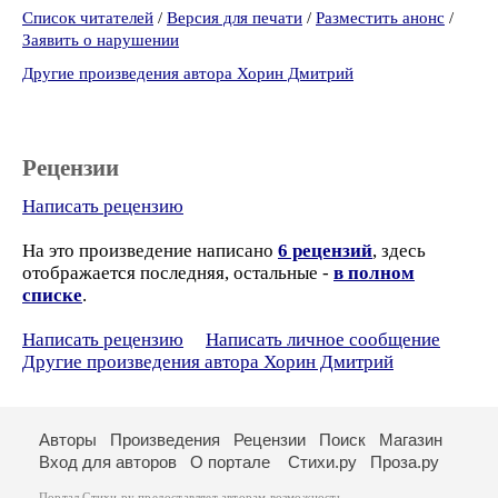
Список читателей
/
Версия для печати
/
Разместить анонс
/
Заявить о нарушении
Другие произведения автора Хорин Дмитрий
Рецензии
Написать рецензию
На это произведение написано
6 рецензий
, здесь
отображается последняя, остальные -
в полном
списке
.
Написать рецензию
Написать личное сообщение
Другие произведения автора Хорин Дмитрий
Авторы
Произведения
Рецензии
Поиск
Магазин
Вход для авторов
О портале
Стихи.ру
Проза.ру
Портал Стихи.ру предоставляет авторам возможность