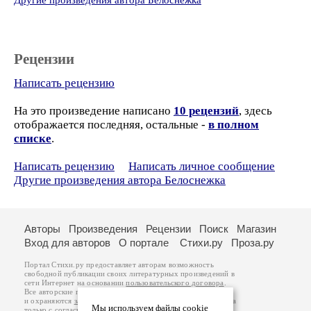
Другие произведения автора Белоснежка
Рецензии
Написать рецензию
На это произведение написано
10 рецензий
, здесь
отображается последняя, остальные -
в полном
списке
.
Написать рецензию
Написать личное сообщение
Другие произведения автора Белоснежка
Авторы
Произведения
Рецензии
Поиск
Магазин
Вход для авторов
О портале
Стихи.ру
Проза.ру
Портал Стихи.ру предоставляет авторам возможность
свободной публикации своих литературных произведений в
сети Интернет на основании
пользовательского договора
.
Все авторские права на произведения принадлежат авторам
и охраняются
законом
. Перепечатка произведений возможна
Мы используем файлы cookie
только с согласия его автора, к которому вы можете