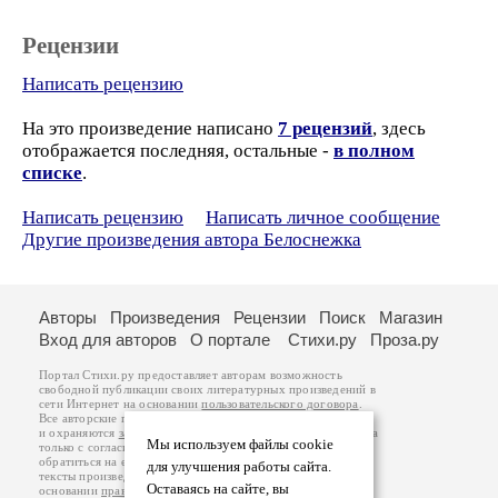
Рецензии
Написать рецензию
На это произведение написано
7 рецензий
, здесь
отображается последняя, остальные -
в полном
списке
.
Написать рецензию
Написать личное сообщение
Другие произведения автора Белоснежка
Авторы
Произведения
Рецензии
Поиск
Магазин
Вход для авторов
О портале
Стихи.ру
Проза.ру
Портал Стихи.ру предоставляет авторам возможность
свободной публикации своих литературных произведений в
сети Интернет на основании
пользовательского договора
.
Все авторские права на произведения принадлежат авторам
и охраняются
законом
. Перепечатка произведений возможна
Мы используем файлы cookie
только с согласия его автора, к которому вы можете
обратиться на его авторской странице. Ответственность за
для улучшения работы сайта.
тексты произведений авторы несут самостоятельно на
Оставаясь на сайте, вы
основании
правил публикации
и
законодательства