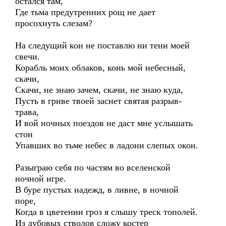
остался там,
Где тьма предутренних рощ не дает
просохнуть слезам?
На следущий кон не поставлю ни тени моей
свечи.
Корабль моих облаков, конь мой небесный,
скачи,
Скачи, не знаю зачем, скачи, не знаю куда,
Пусть в гриве твоей заснет святая разрыв-
трава,
И вой ночных поездов не даст мне услышать
стон
Упавших во тьме небес в ладони слепых окон.
Разыграю себя по частям во вселенской
ночной игре.
В буре пустых надежд, в ливне, в ночной
поре,
Когда в цветении гроз я слышу треск тополей.
Из дубовых стволов сложу костер