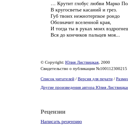
… Крутит глобус любви Марко По
В кругосветье касаний и грез.
Губ твоих нежнотерпкое рондо
Обозначит вселенной края,
И тогда ты в руках моих вздрогне
Вся до кончиков пальцев моя...
© Copyright:
Юлия Листвицкая
, 2000
Свидетельство о публикации №10011230021
Список читателей
/
Версия для печати
/
Разме
Другие произведения автора Юлия Листвицка
Рецензии
Написать рецензию