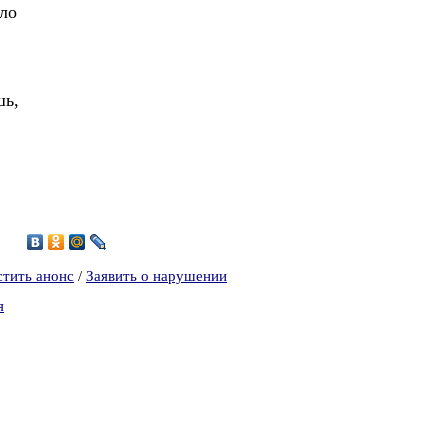
ло
шь,
5
стить анонс
/
Заявить о нарушении
я