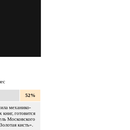
лес
52%
чила механико-
 книг, готовится
ель Московского
Золотая кисть».