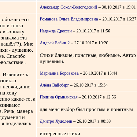
Александр Сокол-Вологодский
– 30.10.2017 в 19:01
и обожаю его
Романова Ольга Владимировна
– 29.10.2017 в 16:37
но и тонко
Надежда Дрессен
– 29.10.2017 в 11:56
 в копилку
 знакома эта
Андрей Бабин 2
– 27.10.2017 в 10:20
 нашёл"?). Мне
тихи - душевно,
Стихи близкие, понятные, любимые. Автор
не. Спасибо
душевный.
вольствие .
Марианна Боровкова
– 26.10.2017 в 15:44
. Извините за
озникло
Алёна Вайсберг
– 26.10.2017 в 15:34
ка неожиданно
 на ходу
Полина Орынянская
– 26.10.2017 в 12:56
енно какие-то, а
возникают
для меня выбор был простым и понятным
. Речь, манера
едоумения и
Дмитро Худолеев
– 26.10.2017 в 08:39
 я поделилась
интересные стихи