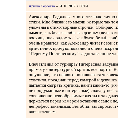
Ариша Сергеева
– 31.10.2017 в 00:04
Александра Гаджиева много лет знаю лично 
стихи. Мне близки его мысли, которые так точ
уложены в стихотворные строчки. Собираю их
памяти, как белые грибы в корзинку (ведь вам
восхищенная радость - "как будто белый гриб
очень нравится, как Александр читает свои с
артистично, прочувствованно и очень искрен
"Первому Поэтическому" за доставленное удо
Впечатления от турнира? Интересная задумка
прямоту - литературный критик всё портит. В
ощущение, что первого попавшегося челове
схватили, посадили перед камерой и девушка
пытается сыграть критика, найти какие-то (им
не продуманные и интересные) слова, у неё 
совершенно невообразимые жесты и так далее
держаться перед камерой оставили осадок н
непрофессионализма. Без обид: вы спросили -
впечатлением.