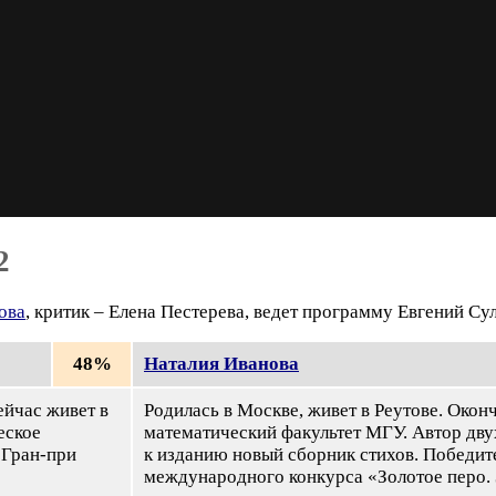
2
ова
, критик – Елена Пестерева, ведет программу Евгений Су
48%
Наталия Иванова
ейчас живет в
Родилась в Москве, живет в Реутове. Окон
еское
математический факультет МГУ. Автор двух
 Гран-при
к изданию новый сборник стихов. Победит
международного конкурса «Золотое перо. 