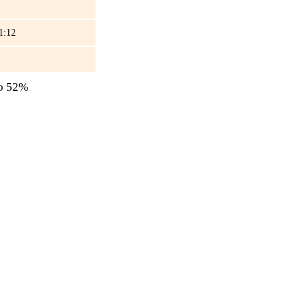
1:12
то 52%