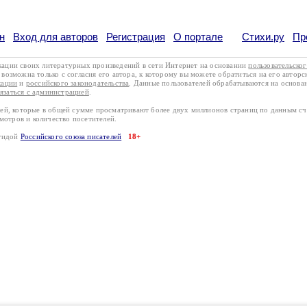
н
Вход для авторов
Регистрация
О портале
Стихи.ру
Пр
кации своих литературных произведений в сети Интернет на основании
пользовательско
возможна только с согласия его автора, к которому вы можете обратиться на его авторс
кации
и
российского законодательства
. Данные пользователей обрабатываются на основ
вязаться с администрацией
.
лей, которые в общей сумме просматривают более двух миллионов страниц по данным с
смотров и количество посетителей.
эгидой
Российского союза писателей
18+