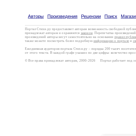
Авторы
Произведения
Рецензии
Поиск
Магази
Портал Стихи.ру предоставляет авторам возможность свободной публи
принадлежат авторам и охраняются
законом
. Перепечатка произведений 
произведений авторы несут самостоятельно на основании
правил публи
также можете посмотреть более подробную
информацию о портале
и
с
Ежедневная аудитория портала Стихи.ру – порядка 200 тысяч посетите
от этого текста. В каждой графе указано по две цифры: количество про
© Все права принадлежат авторам, 2000-2026 Портал работает под 