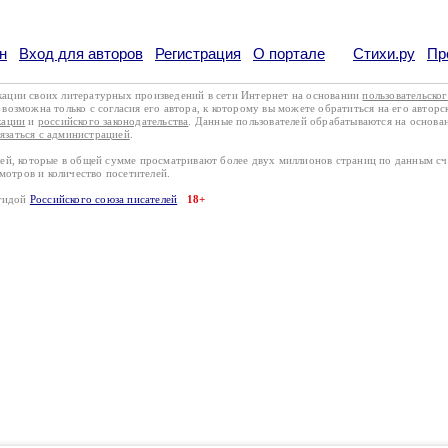
н
Вход для авторов
Регистрация
О портале
Стихи.ру
Пр
кации своих литературных произведений в сети Интернет на основании
пользовательско
возможна только с согласия его автора, к которому вы можете обратиться на его авторс
кации
и
российского законодательства
. Данные пользователей обрабатываются на основ
вязаться с администрацией
.
лей, которые в общей сумме просматривают более двух миллионов страниц по данным с
смотров и количество посетителей.
эгидой
Российского союза писателей
18+