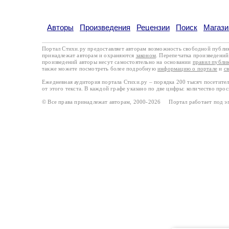
Авторы
Произведения
Рецензии
Поиск
Магази
Портал Стихи.ру предоставляет авторам возможность свободной публи
принадлежат авторам и охраняются
законом
. Перепечатка произведений 
произведений авторы несут самостоятельно на основании
правил публи
также можете посмотреть более подробную
информацию о портале
и
с
Ежедневная аудитория портала Стихи.ру – порядка 200 тысяч посетите
от этого текста. В каждой графе указано по две цифры: количество про
© Все права принадлежат авторам, 2000-2026 Портал работает под 