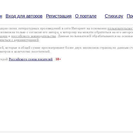
н
Вход для авторов
Регистрация
О портале
Стихи.ру
Пр
кации своих литературных произведений в сети Интернет на основании
пользовательско
возможна только с согласия его автора, к которому вы можете обратиться на его авторс
кации
и
российского законодательства
. Данные пользователей обрабатываются на основ
вязаться с администрацией
.
лей, которые в общей сумме просматривают более двух миллионов страниц по данным с
смотров и количество посетителей.
эгидой
Российского союза писателей
18+