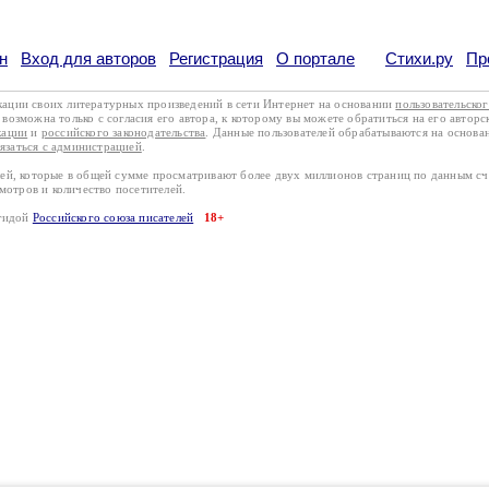
н
Вход для авторов
Регистрация
О портале
Стихи.ру
Пр
кации своих литературных произведений в сети Интернет на основании
пользовательско
возможна только с согласия его автора, к которому вы можете обратиться на его авторс
кации
и
российского законодательства
. Данные пользователей обрабатываются на основ
вязаться с администрацией
.
лей, которые в общей сумме просматривают более двух миллионов страниц по данным с
смотров и количество посетителей.
эгидой
Российского союза писателей
18+