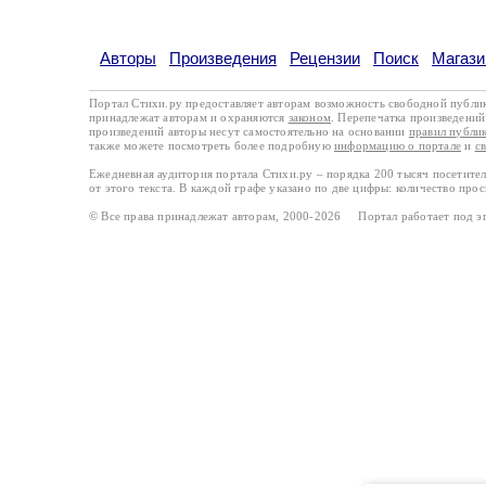
Авторы
Произведения
Рецензии
Поиск
Магази
Портал Стихи.ру предоставляет авторам возможность свободной публи
принадлежат авторам и охраняются
законом
. Перепечатка произведений 
произведений авторы несут самостоятельно на основании
правил публи
также можете посмотреть более подробную
информацию о портале
и
с
Ежедневная аудитория портала Стихи.ру – порядка 200 тысяч посетите
от этого текста. В каждой графе указано по две цифры: количество про
© Все права принадлежат авторам, 2000-2026 Портал работает под 