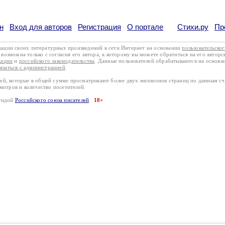
н
Вход для авторов
Регистрация
О портале
Стихи.ру
Пр
кации своих литературных произведений в сети Интернет на основании
пользовательско
возможна только с согласия его автора, к которому вы можете обратиться на его авторс
кации
и
российского законодательства
. Данные пользователей обрабатываются на основ
вязаться с администрацией
.
лей, которые в общей сумме просматривают более двух миллионов страниц по данным с
смотров и количество посетителей.
эгидой
Российского союза писателей
18+