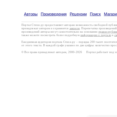
Авторы
Произведения
Рецензии
Поиск
Магази
Портал Стихи.ру предоставляет авторам возможность свободной публи
принадлежат авторам и охраняются
законом
. Перепечатка произведений 
произведений авторы несут самостоятельно на основании
правил публи
также можете посмотреть более подробную
информацию о портале
и
с
Ежедневная аудитория портала Стихи.ру – порядка 200 тысяч посетите
от этого текста. В каждой графе указано по две цифры: количество про
© Все права принадлежат авторам, 2000-2026 Портал работает под 