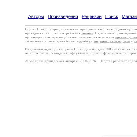
Авторы
Произведения
Рецензии
Поиск
Магази
Портал Стихи.ру предоставляет авторам возможность свободной публи
принадлежат авторам и охраняются
законом
. Перепечатка произведений 
произведений авторы несут самостоятельно на основании
правил публи
также можете посмотреть более подробную
информацию о портале
и
с
Ежедневная аудитория портала Стихи.ру – порядка 200 тысяч посетите
от этого текста. В каждой графе указано по две цифры: количество про
© Все права принадлежат авторам, 2000-2026 Портал работает под 