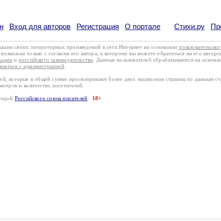
н
Вход для авторов
Регистрация
О портале
Стихи.ру
Пр
кации своих литературных произведений в сети Интернет на основании
пользовательско
возможна только с согласия его автора, к которому вы можете обратиться на его авторс
кации
и
российского законодательства
. Данные пользователей обрабатываются на основ
вязаться с администрацией
.
лей, которые в общей сумме просматривают более двух миллионов страниц по данным с
смотров и количество посетителей.
эгидой
Российского союза писателей
18+