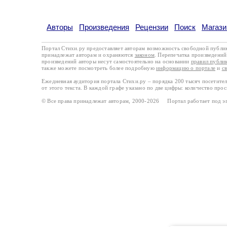
Авторы
Произведения
Рецензии
Поиск
Магази
Портал Стихи.ру предоставляет авторам возможность свободной публи
принадлежат авторам и охраняются
законом
. Перепечатка произведений 
произведений авторы несут самостоятельно на основании
правил публи
также можете посмотреть более подробную
информацию о портале
и
с
Ежедневная аудитория портала Стихи.ру – порядка 200 тысяч посетите
от этого текста. В каждой графе указано по две цифры: количество про
© Все права принадлежат авторам, 2000-2026 Портал работает под 