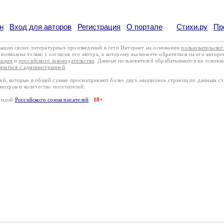
н
Вход для авторов
Регистрация
О портале
Стихи.ру
Пр
кации своих литературных произведений в сети Интернет на основании
пользовательско
возможна только с согласия его автора, к которому вы можете обратиться на его авторс
кации
и
российского законодательства
. Данные пользователей обрабатываются на основ
вязаться с администрацией
.
лей, которые в общей сумме просматривают более двух миллионов страниц по данным с
смотров и количество посетителей.
эгидой
Российского союза писателей
18+