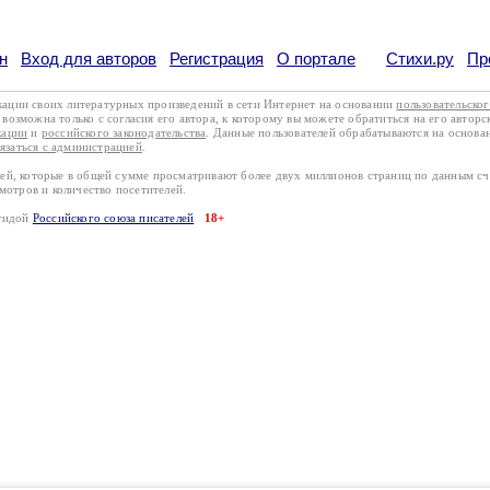
н
Вход для авторов
Регистрация
О портале
Стихи.ру
Пр
кации своих литературных произведений в сети Интернет на основании
пользовательско
возможна только с согласия его автора, к которому вы можете обратиться на его авторс
кации
и
российского законодательства
. Данные пользователей обрабатываются на основ
вязаться с администрацией
.
лей, которые в общей сумме просматривают более двух миллионов страниц по данным с
смотров и количество посетителей.
эгидой
Российского союза писателей
18+