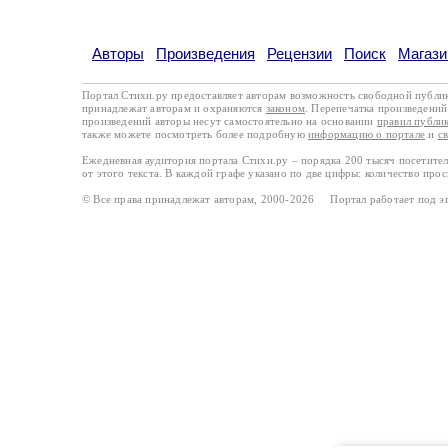
Авторы
Произведения
Рецензии
Поиск
Магази
Портал Стихи.ру предоставляет авторам возможность свободной публи
принадлежат авторам и охраняются
законом
. Перепечатка произведений 
произведений авторы несут самостоятельно на основании
правил публи
также можете посмотреть более подробную
информацию о портале
и
с
Ежедневная аудитория портала Стихи.ру – порядка 200 тысяч посетите
от этого текста. В каждой графе указано по две цифры: количество про
© Все права принадлежат авторам, 2000-2026 Портал работает под 