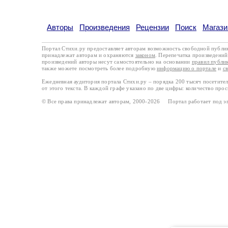
Авторы
Произведения
Рецензии
Поиск
Магази
Портал Стихи.ру предоставляет авторам возможность свободной публи
принадлежат авторам и охраняются
законом
. Перепечатка произведений 
произведений авторы несут самостоятельно на основании
правил публи
также можете посмотреть более подробную
информацию о портале
и
с
Ежедневная аудитория портала Стихи.ру – порядка 200 тысяч посетите
от этого текста. В каждой графе указано по две цифры: количество про
© Все права принадлежат авторам, 2000-2026 Портал работает под 