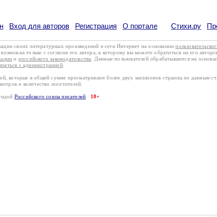
н
Вход для авторов
Регистрация
О портале
Стихи.ру
Пр
кации своих литературных произведений в сети Интернет на основании
пользовательско
возможна только с согласия его автора, к которому вы можете обратиться на его авторс
кации
и
российского законодательства
. Данные пользователей обрабатываются на основ
вязаться с администрацией
.
лей, которые в общей сумме просматривают более двух миллионов страниц по данным с
смотров и количество посетителей.
эгидой
Российского союза писателей
18+