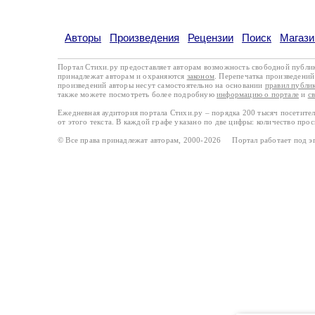
Авторы
Произведения
Рецензии
Поиск
Магази
Портал Стихи.ру предоставляет авторам возможность свободной публи
принадлежат авторам и охраняются
законом
. Перепечатка произведений 
произведений авторы несут самостоятельно на основании
правил публи
также можете посмотреть более подробную
информацию о портале
и
с
Ежедневная аудитория портала Стихи.ру – порядка 200 тысяч посетите
от этого текста. В каждой графе указано по две цифры: количество про
© Все права принадлежат авторам, 2000-2026 Портал работает под 