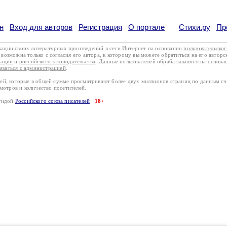
н
Вход для авторов
Регистрация
О портале
Стихи.ру
Пр
кации своих литературных произведений в сети Интернет на основании
пользовательско
возможна только с согласия его автора, к которому вы можете обратиться на его авторс
кации
и
российского законодательства
. Данные пользователей обрабатываются на основ
вязаться с администрацией
.
лей, которые в общей сумме просматривают более двух миллионов страниц по данным с
смотров и количество посетителей.
эгидой
Российского союза писателей
18+