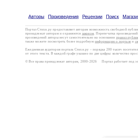
Авторы
Произведения
Рецензии
Поиск
Магази
Портал Стихи.ру предоставляет авторам возможность свободной публи
принадлежат авторам и охраняются
законом
. Перепечатка произведений 
произведений авторы несут самостоятельно на основании
правил публи
также можете посмотреть более подробную
информацию о портале
и
с
Ежедневная аудитория портала Стихи.ру – порядка 200 тысяч посетите
от этого текста. В каждой графе указано по две цифры: количество про
© Все права принадлежат авторам, 2000-2026 Портал работает под 