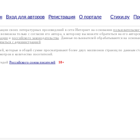
н
Вход для авторов
Регистрация
О портале
Стихи.ру
Пр
кации своих литературных произведений в сети Интернет на основании
пользовательско
возможна только с согласия его автора, к которому вы можете обратиться на его авторс
кации
и
российского законодательства
. Данные пользователей обрабатываются на основ
вязаться с администрацией
.
лей, которые в общей сумме просматривают более двух миллионов страниц по данным с
смотров и количество посетителей.
эгидой
Российского союза писателей
18+