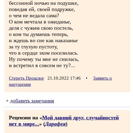
бессонной ночью на подушке,
поведав ей, своей подружке,
о чем не ведала сама?
О ком мечтала в ожиданье,
деля с чужим свою постель,
о ком ты думаешь теперь,
и ждешь во сне как наказанье
за ту глухую пустоту,
что в сердце эхом поселилась.
Ну почему ты мне не снилась,
и встретил я совсем не ту?...
Стереть Прошлое
21.10.2022 17:46
•
Заявить о
нарушении
+
добавить замечания
Рецензия на «
Мой давний друг, случайностей
нет в мире...
» (
Дарафея
)