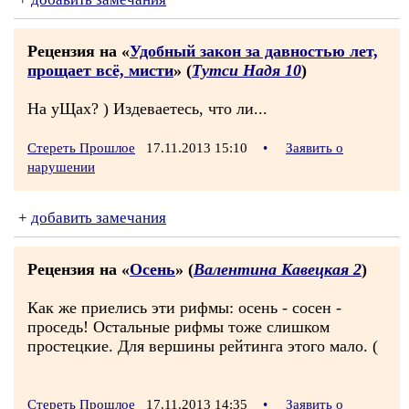
Рецензия на «
Удобный закон за давностью лет,
прощает всё, мисти
» (
Тутси Надя 10
)
На уЩах? ) Издеваетесь, что ли...
Стереть Прошлое
17.11.2013 15:10
•
Заявить о
нарушении
+
добавить замечания
Рецензия на «
Осень
» (
Валентина Кавецкая 2
)
Как же приелись эти рифмы: осень - сосен -
проседь! Остальные рифмы тоже слишком
простецкие. Для вершины рейтинга этого мало. (
Стереть Прошлое
17.11.2013 14:35
•
Заявить о