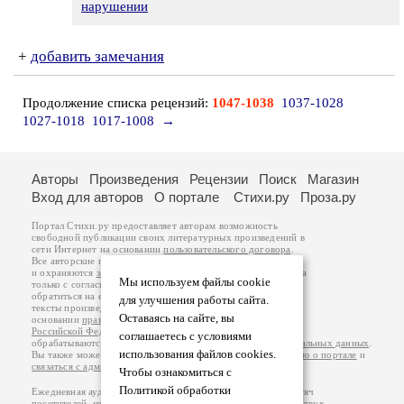
нарушении
+
добавить замечания
Продолжение списка рецензий:
1047-1038
1037-1028
1027-1018
1017-1008
→
Авторы
Произведения
Рецензии
Поиск
Магазин
Вход для авторов
О портале
Стихи.ру
Проза.ру
Портал Стихи.ру предоставляет авторам возможность
свободной публикации своих литературных произведений в
сети Интернет на основании
пользовательского договора
.
Все авторские права на произведения принадлежат авторам
и охраняются
законом
. Перепечатка произведений возможна
Мы используем файлы cookie
только с согласия его автора, к которому вы можете
обратиться на его авторской странице. Ответственность за
для улучшения работы сайта.
тексты произведений авторы несут самостоятельно на
Оставаясь на сайте, вы
основании
правил публикации
и
законодательства
Российской Федерации
. Данные пользователей
соглашаетесь с условиями
обрабатываются на основании
Политики обработки персональных данных
.
использования файлов cookies.
Вы также можете посмотреть более подробную
информацию о портале
и
связаться с администрацией
.
Чтобы ознакомиться с
Политикой обработки
Ежедневная аудитория портала Стихи.ру – порядка 200 тысяч
посетителей, которые в общей сумме просматривают более двух