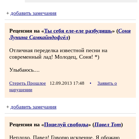
+
добавить замечания
Рецензия на «
Ты себя еле-еле разбудишь
» (
Соня
Лунина Самкайндофгёл
)
Отличная переделка известной песни на
современный лад! Молодец, Соня! *)
Улыбаюсь....
Стереть Прошлое
12.09.2013 17:48
•
Заявить о
нарушении
+
добавить замечания
Рецензия на «
Поцелуй свободы
» (
Павел Тот
)
Неплохо, Павел! Говорю искренне. Я обожаю