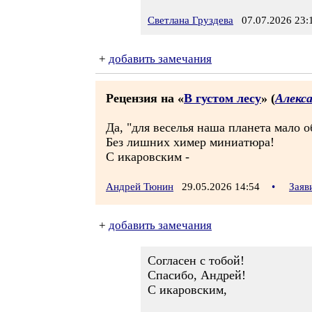
Светлана Груздева
07.07.2026 23:
+
добавить замечания
Рецензия на «
В густом лесу
» (
Алекс
Да, "для веселья наша планета мало о
Без лишних химер миниатюра!
С икаровским -
Андрей Тюнин
29.05.2026 14:54
•
Заяв
+
добавить замечания
Согласен с тобой!
Спасибо, Андрей!
С икаровским,