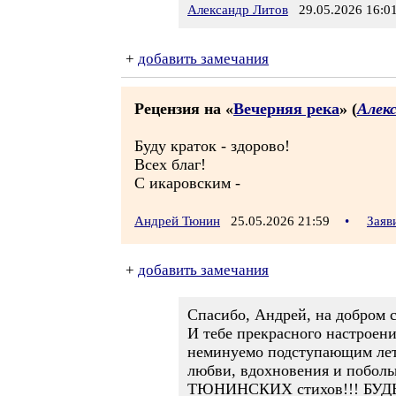
Александр Литов
29.05.2026 16:0
+
добавить замечания
Рецензия на «
Вечерняя река
» (
Алек
Буду краток - здорово!
Всех благ!
С икаровским -
Андрей Тюнин
25.05.2026 21:59
•
Заяв
+
добавить замечания
Спасибо, Андрей, на добром с
И тебе прекрасного настроени
неминуемо подступающим лет
любви, вдохновения и побол
ТЮНИНСКИХ стихов!!! БУД