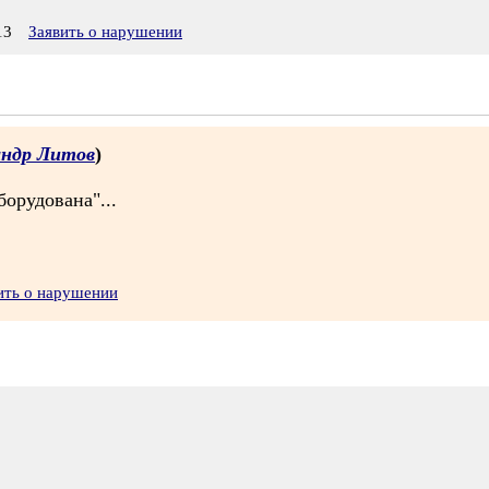
13
Заявить о нарушении
андр Литов
)
борудована"...
ить о нарушении