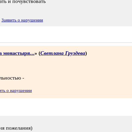
вать и почувствовать
Заявить о нарушении
 монастыря...
» (
Светлана Груздева
)
льностью -
ить о нарушении
ня пожелания)