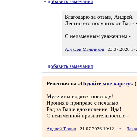
+
добавить замечания
Благодарю за отзыв, Андрей.
Лестно его получить от Вас -
С неизменным уважением -
Алексей Мальчиков
23.07.2026 17
+
добавить замечания
Рецензия на «
Подайте мне карету
» (
Мужчины водятся повсюду!
Ирония в приправе с печалью!
Рад за Ваше вдохновение, Ида!
С неизменной признательностью -
Андрей Тюнин
21.07.2026 19:12
•
Заяв