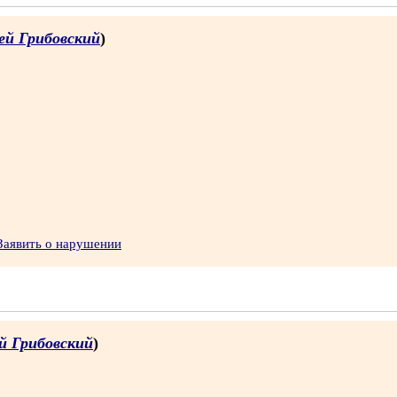
ей Грибовский
)
Заявить о нарушении
й Грибовский
)