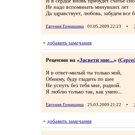
И в сердце вновь прибудет счатье сно
Не надо вспоминать минувших лет
Да здравствует, любовь, забудем все б
Евгения Ермишина
01.05.2009 22:23
•
+
добавить замечания
Рецензия на «
Засвети мне...
» (
Серге
Я в ответ-милый ты только мой,
Обниму, буду гладить по шее
Не уснуть без тебя мне, родной.
Я люблю только так, как умею...
Евгения Ермишина
25.03.2009 21:22
•
+
добавить замечания