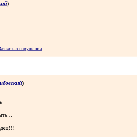
кий
)
Заявить о нарушении
рибовский
)
ь
быть…
ец!!!!