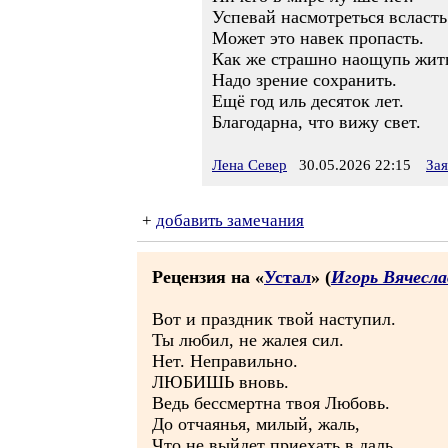
Успевай насмотреться всласть
Может это навек пропасть.
Как же страшно наощупь жит
Надо зрение сохранить.
Ещё год иль десяток лет.
Благодарна, что вижу свет.
Лена Север
30.05.2026 22:15
За
+
добавить замечания
Рецензия на «
Устал
» (
Игорь Вячесл
Вот и праздник твой наступил.
Ты любил, не жалея сил.
Нет. Неправильно.
ЛЮБИШЬ вновь.
Ведь бессмертна твоя Любовь.
До отчаянья, милый, жаль,
Что не выйдет приехать в даль