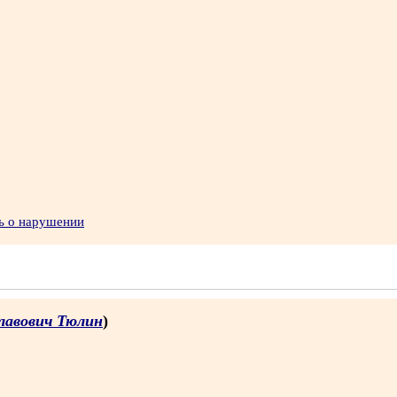
ь о нарушении
лавович Тюлин
)