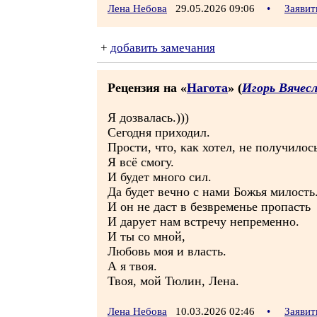
Лена Небова
29.05.2026 09:06
•
Заявит
+
добавить замечания
Рецензия на «
Нагота
» (
Игорь Вячес
Я дозвалась.)))
Сегодня приходил.
Прости, что, как хотел, не получилось
Я всё смогу.
И будет много сил.
Да будет вечно с нами Божья милость
И он не даст в безвременье пропасть
И дарует нам встречу непременно.
И ты со мной,
Любовь моя и власть.
А я твоя.
Твоя, мой Тюлин, Лена.
Лена Небова
10.03.2026 02:46
•
Заявит