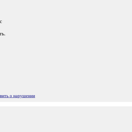
с
ть.
явить о нарушении