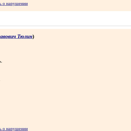
ь о нарушении
лавович Тюлин
)
.
.
ь о нарушении