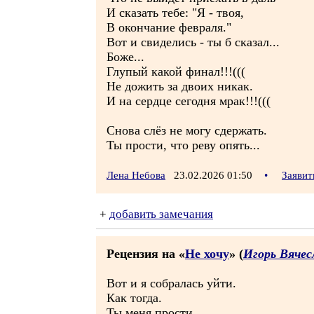
И сказать тебе: "Я - твоя,
В окончание февраля."
Вот и свиделись - ты б сказал...
Боже...
Глупый какой финал!!!(((
Не дожить за двоих никак.
И на сердце сегодня мрак!!!(((
Снова слёз не могу сдержать.
Ты прости, что реву опять...
Лена Небова
23.02.2026 01:50
•
Заявит
+
добавить замечания
Рецензия на «
Не хочу
» (
Игорь Вячес
Вот и я собралась уйти.
Как тогда.
Ты меня прости.