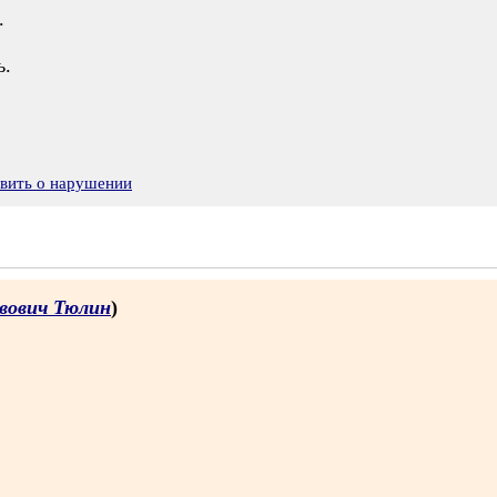
.
ь.
явить о нарушении
авович Тюлин
)