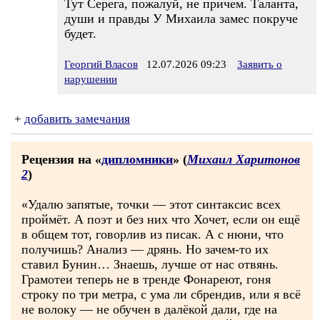
Тут Серега, пожалуй, не причем. Таланта,
души и правды У Михаила замес покруче
будет.
Георгий Власов
12.07.2026 09:23
Заявить о
нарушении
+
добавить замечания
Рецензия на «
дипломники
» (
Михаил Харитонов
2
)
«Удалю запятые, точки — этот синтаксис всех
проймёт. А поэт и без них что Хочет, если он ещё
в общем тот, говорлив из писак. А с нюни, что
получишь? Анализ — дрянь. Но зачем-то их
ставил Бунин… Знаешь, лучше от нас отвянь.
Грамотеи теперь не в тренде Фонареют, гоня
строку по три метра, с ума ли сбрендив, или я всё
не волоку — не обучен в далёкой дали, где на