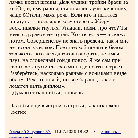
лямке носил штаны. Даж чудики тройки брали за
хебОс, и, ему равны, становились училке в пику,
чаще бОтали, мажа речь. Если кто и пытался
пикнуть — посылали козу стеречь. Уберу
восклицалки гнутых. Угадали, поди, про что? Ты
меня с дураком не путай. Кто ты есть — я скажу
потом. Совершенству не знать предела, так и мне
не познать силков. Поэтической шняги в белом
только тот кто всегда готов говорить, не имея
пауз, на словесный сойдя понос. Я же сам при
своих останусь: где схохмил, где почти всерьёз.
Разберётесь, насколько рьяным с вожаками везде
облом. Век-то новый, но все бараны, так же
ломятся взять диплом».
..Думаю есть ошибки, проверь..
Надо бы еще выстроить строки, как положено
..встих
Алексей Загуляев 57
11.07.2026 18:32
•
Заявить о