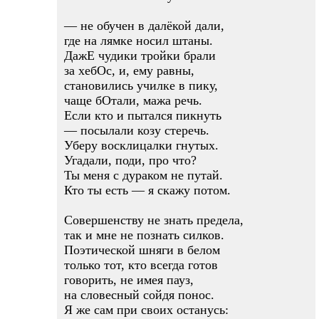
— не обучен в далёкой дали,
где на лямке носил штаны.
ДажЕ чудики тройки брали
за хебОс, и, ему равны,
становились училке в пику,
чаще бОтали, мажа речь.
Если кто и пытался пикнуть
— посылали козу стеречь.
Уберу восклицалки гнутых.
Угадали, поди, про что?
Ты меня с дураком не путай.
Кто ты есть — я скажу потом.
Совершенству не знать предела,
так и мне не познать силков.
Поэтической шняги в белом
только тот, кто всегда готов
говорить, не имея пауз,
на словесный сойдя понос.
Я же сам при своих останусь: