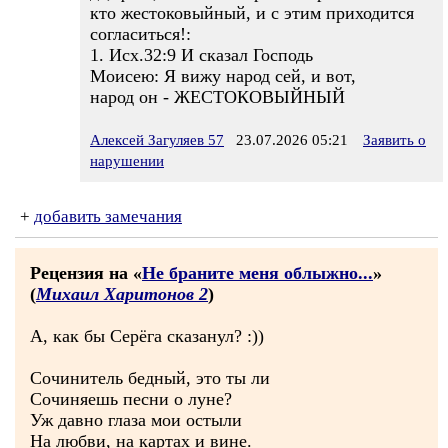
кто жестоковыйный, и с этим приходится
согласиться!:
1. Исх.32:9 И сказал Господь
Моисею: Я вижу народ сей, и вот,
народ он - ЖЕСТОКОВЫЙНЫЙ
Алексей Загуляев 57
23.07.2026 05:21
Заявить о
нарушении
+
добавить замечания
Рецензия на «
Не браните меня облыжно...
»
(
Михаил Харитонов 2
)
А, как бы Серёга сказанул? :))
Сочинитель бедный, это ты ли
Сочиняешь песни о луне?
Уж давно глаза мои остыли
На любви, на картах и вине.