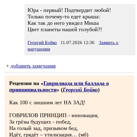
Юра - первый! Подтвердит любой!
Только почему-то едет крыша:
Как так до него увидел Миша
Цвет планеты нашей голубой?!
Георгий Бойко
11.07.2026 12:36
Заявить о
нарушении
+
добавить замечания
Рецензия на «
Гаврилиада или баллада о
принципиальности
» (
Георгий Бойко
)
Как 100 с лишним лет НА ЗАД!
ГОВРИЛОВ ПРИНЦИП - инновация,
За грёзы будущих - побед,
На голый зад, призывом бед,
Идёт, грядёт – утилизация… (мб)