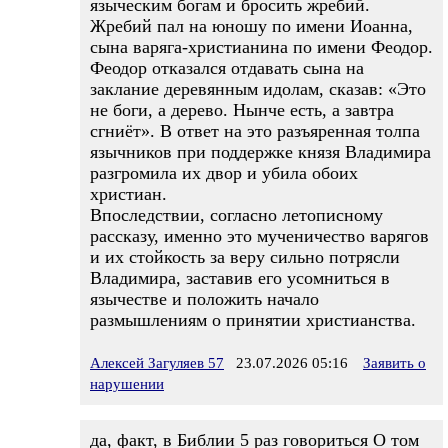
языческим богам и бросить жребий.
Жребий пал на юношу по имени Иоанна,
сына варяга-христианина по имени Феодор.
Феодор отказался отдавать сына на
заклание деревянным идолам, сказав: «Это
не боги, а дерево. Нынче есть, а завтра
сгниёт». В ответ на это разъяренная толпа
язычников при поддержке князя Владимира
разгромила их двор и убила обоих
христиан.
Впоследствии, согласно летописному
рассказу, именно это мученичество варягов
и их стойкость за веру сильно потрясли
Владимира, заставив его усомниться в
язычестве и положить начало
размышлениям о принятии христианства.
Алексей Загуляев 57
23.07.2026 05:16
Заявить о
нарушении
да, факт, в Библии 5 раз говориться О том