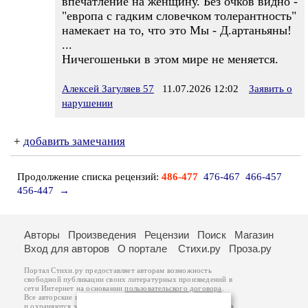
впечатление на женщину. Без очков видно -
"европа с гадким словечком толерантность"
намекает на то, что это Мы - Д.артаньяны!
...
Ничегошеньки в этом мире не меняется.
Алексей Загуляев 57
11.07.2026 12:02
Заявить о
нарушении
+
добавить замечания
Продолжение списка рецензий:
486-477
476-467
466-457
456-447
→
Авторы
Произведения
Рецензии
Поиск
Магазин
Вход для авторов
О портале
Стихи.ру
Проза.ру
Портал Стихи.ру предоставляет авторам возможность
свободной публикации своих литературных произведений в
сети Интернет на основании
пользовательского договора
.
Все авторские права на произведения принадлежат авторам
и охраняются
законом
. Перепечатка произведений возможна