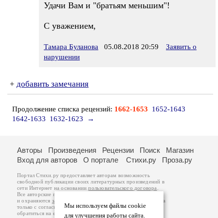
Удачи Вам и "братьям меньшим"!
С уважением,
Тамара Буланова
05.08.2018 20:59
Заявить о
нарушении
+
добавить замечания
Продолжение списка рецензий:
1662-1653
1652-1643
1642-1633
1632-1623
→
Авторы
Произведения
Рецензии
Поиск
Магазин
Вход для авторов
О портале
Стихи.ру
Проза.ру
Портал Стихи.ру предоставляет авторам возможность
свободной публикации своих литературных произведений в
сети Интернет на основании
пользовательского договора
.
Все авторские права на произведения принадлежат авторам
и охраняются
законом
. Перепечатка произведений возможна
Мы используем файлы cookie
только с согласия его автора, к которому вы можете
обратиться на его авторской странице. Ответственность за
для улучшения работы сайта.