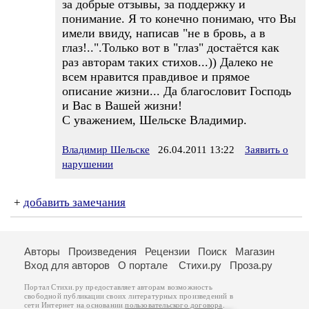
за добрые отзывы, за поддержку и
понимание. Я то конечно понимаю, что Вы
имели ввиду, написав "не в бровь, а в
глаз!..".Только вот в "глаз" достаётся как
раз авторам таких стихов...)) Далеко не
всем нравится правдивое и прямое
описание жизни... Да благословит Господь
и Вас в Вашей жизни!
С уважением, Шельске Владимир.
Владимир Шельске
26.04.2011 13:22
Заявить о
нарушении
+
добавить замечания
Авторы
Произведения
Рецензии
Поиск
Магазин
Вход для авторов
О портале
Стихи.ру
Проза.ру
Портал Стихи.ру предоставляет авторам возможность
свободной публикации своих литературных произведений в
сети Интернет на основании
пользовательского договора
.