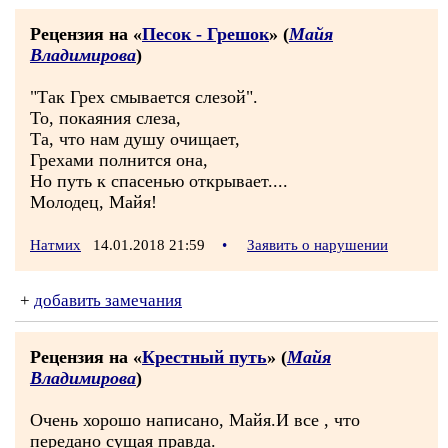
Рецензия на «
Песок - Грешок
» (
Майя
Владимирова
)
"Так Грех смывается слезой".
То, покаяния слеза,
Та, что нам душу очищает,
Грехами полнится она,
Но путь к спасенью открывает....
Молодец, Майя!
Натмих
14.01.2018 21:59
•
Заявить о нарушении
+
добавить замечания
Рецензия на «
Крестный путь
» (
Майя
Владимирова
)
Очень хорошо написано, Майя.И все , что
передано сущая правда.